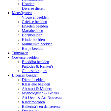
Honden
Diverse dieren
Mensfiguren
Vrouwenbeelden
Griekse beelden
Engelen beelden
Mariabeelden
Borstbeelden
Kinderbeelden
Mannelijke beelden
Bartje beelden
Tuinvazen
Oosterse beelden
Boeddha beelden
Pagodes & Rankei's
Chinese krijgers
Bronzen beelden
Dierenbeelden
Klassieke beelden
Abstract & Modern
Mythologisch & Grieks
Art Deco & Art Nouveau
Kinderbeelden
Ballerina's en danseressen
Steampunk