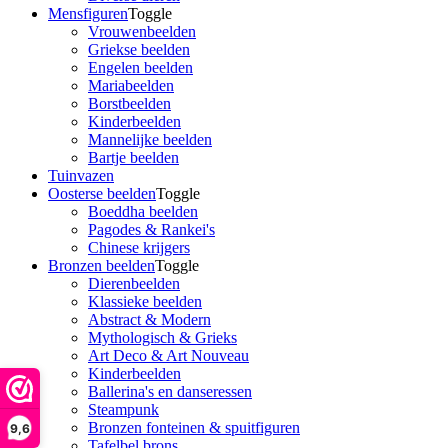
Mensfiguren
Toggle
Vrouwenbeelden
Griekse beelden
Engelen beelden
Mariabeelden
Borstbeelden
Kinderbeelden
Mannelijke beelden
Bartje beelden
Tuinvazen
Oosterse beelden
Toggle
Boeddha beelden
Pagodes & Rankei's
Chinese krijgers
Bronzen beelden
Toggle
Dierenbeelden
Klassieke beelden
Abstract & Modern
Mythologisch & Grieks
Art Deco & Art Nouveau
Kinderbeelden
Ballerina's en danseressen
Steampunk
Bronzen fonteinen & spuitfiguren
9,6
Tafelbel brons