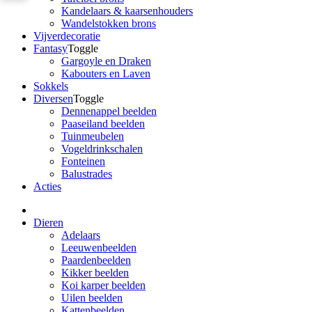
Kandelaars & kaarsenhouders
Wandelstokken brons
Vijverdecoratie
Fantasy
Toggle
Gargoyle en Draken
Kabouters en Laven
Sokkels
Diversen
Toggle
Dennenappel beelden
Paaseiland beelden
Tuinmeubelen
Vogeldrinkschalen
Fonteinen
Balustrades
Acties
Dieren
Adelaars
Leeuwenbeelden
Paardenbeelden
Kikker beelden
Koi karper beelden
Uilen beelden
Kattenbeelden