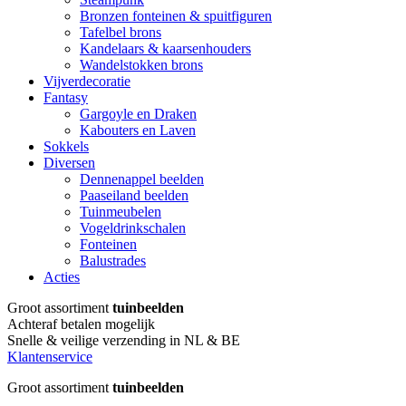
Bronzen fonteinen & spuitfiguren
Tafelbel brons
Kandelaars & kaarsenhouders
Wandelstokken brons
Vijverdecoratie
Fantasy
Gargoyle en Draken
Kabouters en Laven
Sokkels
Diversen
Dennenappel beelden
Paaseiland beelden
Tuinmeubelen
Vogeldrinkschalen
Fonteinen
Balustrades
Acties
Groot assortiment
tuinbeelden
Achteraf betalen mogelijk
Snelle & veilige verzending in NL & BE
Klantenservice
Groot assortiment
tuinbeelden