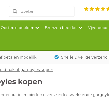
Oosterse beelden
Bronzen beelden
Vijverdecor
f betalen mogelijk
Snelle & veilige verzend
d draak of gargoyles kopen
oyles kopen
indecoratie en bieden diverse indrukwekkende gargoyl