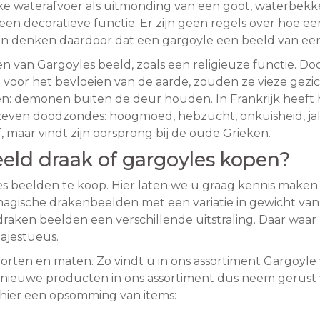
ke waterafvoer als uitmonding van een goot, waterbekke
n decoratieve functie. Er zijn geen regels over hoe een
n denken daardoor dat een gargoyle een beeld van een 
en van Gargoyles beeld, zoals een religieuze functie. 
 voor het bevloeien van de aarde, zouden ze vieze ge
 demonen buiten de deur houden. In Frankrijk heeft h
even doodzondes: hoogmoed, hebzucht, onkuisheid, jaloez
 maar vindt zijn oorsprong bij de oude Grieken.
eld draak of gargoyles kopen?
oyles beelden te koop. Hier laten we u graag kennis mak
magische drakenbeelden met een variatie in gewicht van 
aken beelden een verschillende uitstraling. Daar waar 
ajestueus.
 soorten en maten. Zo vindt u in ons assortiment Gargoyl
 nieuwe producten in ons assortiment dus neem gerust v
 hier een opsomming van items: