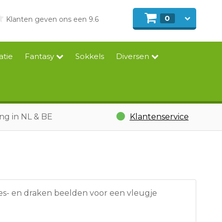
0
Klanten geven ons een 9.6
atie
Fantasy
Sokkels
Diversen
ing in NL & BE
Klantenservice
es- en draken beelden voor een vleugje