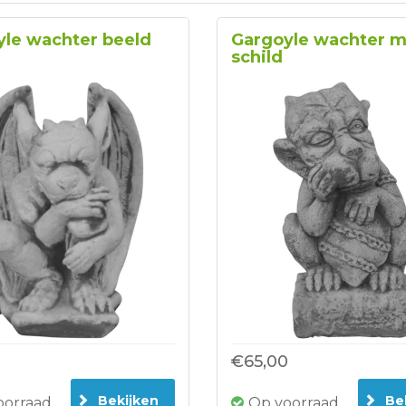
yle wachter beeld
Gargoyle wachter m
schild
€65,00
Bekijken
Be
oorraad
Op voorraad