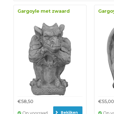
Gargoyle met zwaard
Gargo
€58,50
€55,00
Bekijken
Op voorraad
Op v