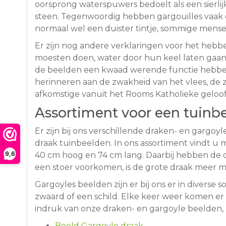
oorsprong waterspuwers bedoelt als een sierlij
steen. Tegenwoordig hebben gargouilles vaak ee
normaal wel een duister tintje, sommige mense
Er zijn nog andere verklaringen voor het hebb
moesten doen, water door hun keel laten gaan
de beelden een kwaad werende functie hebben:
herinneren aan de zwakheid van het vlees, de z
afkomstige vanuit het Rooms Katholieke geloof,
Assortiment voor een tuinbe
Er zijn bij ons verschillende draken- en garg
draak tuinbeelden. In ons assortiment vindt u 
9,6
40 cm hoog en 74 cm lang. Daarbij hebben de dr
een stoer voorkomen, is de grote draak meer m
Gargoyles beelden zijn er bij ons er in diverse
zwaard of een schild. Elke keer weer komen er
indruk van onze draken- en gargoyle beelden,
Beeld Gargoyle draak
.