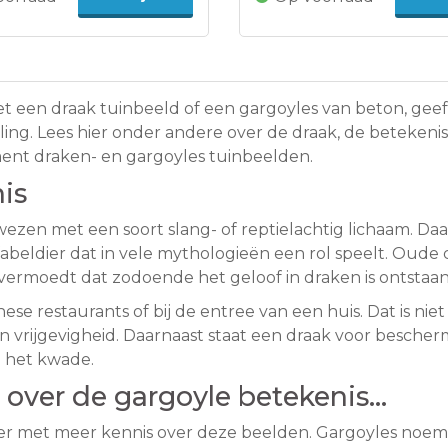
t een draak tuinbeeld of een gargoyles van beton, geef
raling. Lees hier onder andere over de draak, de beteke
ment draken- en gargoyles tuinbeelden.
is
ezen met een soort slang- of reptielachtig lichaam. Daa
abeldier dat in vele mythologieën een rol speelt. Oude
 vermoedt dat zodoende het geloof in draken is ontstaan
nese restaurants of bij de entree van een huis. Dat is ni
en vrijgevigheid. Daarnaast staat een draak voor besche
 het kwade.
 over de gargoyle betekenis…
ker met meer kennis over deze beelden. Gargoyles noe