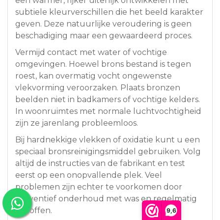
een warmer, rijker uiterlijk ontwikkelen met
subtiele kleurverschillen die het beeld karakter
geven. Deze natuurlijke veroudering is geen
beschadiging maar een gewaardeerd proces.
Vermijd contact met water of vochtige
omgevingen. Hoewel brons bestand is tegen
roest, kan overmatig vocht ongewenste
vlekvorming veroorzaken. Plaats bronzen
beelden niet in badkamers of vochtige kelders.
In woonruimtes met normale luchtvochtigheid
zijn ze jarenlang probleemloos.
Bij hardnekkige vlekken of oxidatie kunt u een
speciaal bronsreinigingsmiddel gebruiken. Volg
altijd de instructies van de fabrikant en test
eerst op een onopvallende plek. Veel
problemen zijn echter te voorkomen door
preventief onderhoud met was en regelmatig
afstoffen.
9,6