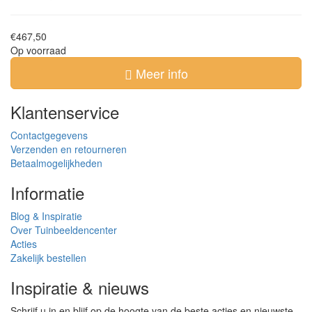
€467,50
Op voorraad
Meer info
Klantenservice
Contactgegevens
Verzenden en retourneren
Betaalmogelijkheden
Informatie
Blog & Inspiratie
Over Tuinbeeldencenter
Acties
Zakelijk bestellen
Inspiratie & nieuws
Schrijf u in en blijf op de hoogte van de beste acties en nieuwste