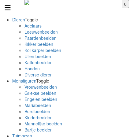
0
Dieren
Toggle
Adelaars
Leeuwenbeelden
Paardenbeelden
Kikker beelden
Koi karper beelden
Uilen beelden
Kattenbeelden
Honden
Diverse dieren
Mensfiguren
Toggle
Vrouwenbeelden
Griekse beelden
Engelen beelden
Mariabeelden
Borstbeelden
Kinderbeelden
Mannelijke beelden
Bartje beelden
Tuinvazen