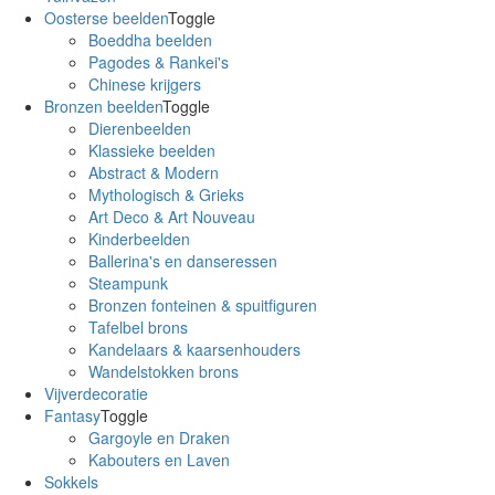
Oosterse beelden
Toggle
Boeddha beelden
Pagodes & Rankei's
Chinese krijgers
Bronzen beelden
Toggle
Dierenbeelden
Klassieke beelden
Abstract & Modern
Mythologisch & Grieks
Art Deco & Art Nouveau
Kinderbeelden
Ballerina's en danseressen
Steampunk
Bronzen fonteinen & spuitfiguren
Tafelbel brons
Kandelaars & kaarsenhouders
Wandelstokken brons
Vijverdecoratie
Fantasy
Toggle
Gargoyle en Draken
Kabouters en Laven
Sokkels