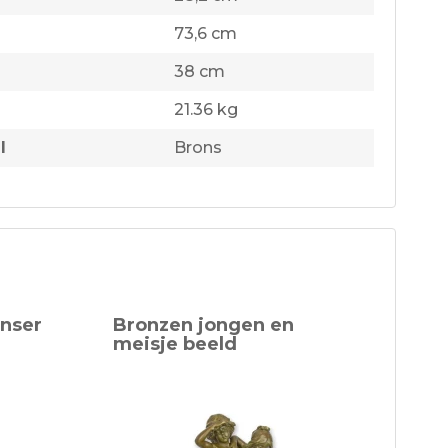
73,6 cm
38 cm
21.36 kg
l
Brons
anser
Bronzen jongen en
meisje beeld