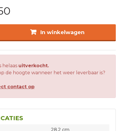
50
In winkelwagen
is helaas
uitverkocht.
 op de hoogte wanneer het weer leverbaar is?
ct contact op
ICATIES
28,2 cm