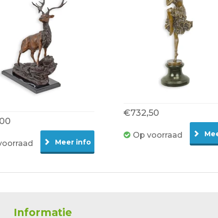
€732,50
,00
Mee
Op voorraad
Meer info
voorraad
Informatie