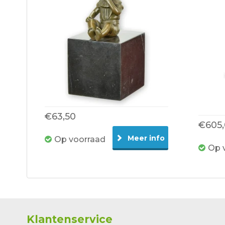
€63,50
€605
Meer info
Op voorraad
Op 
Klantenservice