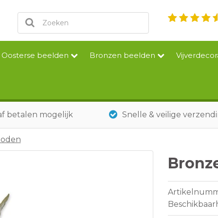
Oosterse beelden
Bronzen beelden
Vijverdecor
f betalen mogelijk
Snelle & veilige verzend
goden
Bronz
Artikelnum
Beschikbaar