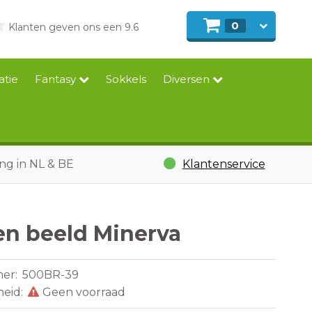
0
Klanten geven ons een 9.6
atie
Fantasy
Sokkels
Diversen
ing in NL & BE
Klantenservice
en beeld Minerva
mer:
500BR-39
heid:
Geen voorraad