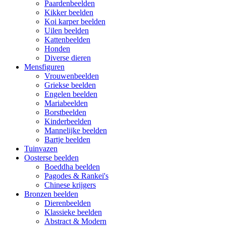
Paardenbeelden
Kikker beelden
Koi karper beelden
Uilen beelden
Kattenbeelden
Honden
Diverse dieren
Mensfiguren
Vrouwenbeelden
Griekse beelden
Engelen beelden
Mariabeelden
Borstbeelden
Kinderbeelden
Mannelijke beelden
Bartje beelden
Tuinvazen
Oosterse beelden
Boeddha beelden
Pagodes & Rankei's
Chinese krijgers
Bronzen beelden
Dierenbeelden
Klassieke beelden
Abstract & Modern