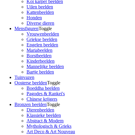
Koi karper beelden
Uilen beelden
Kattenbeelden
Honden
Diverse dieren
Mensfiguren
Toggle
Vrouwenbeelden
Griekse beelden
Engelen beelden
Mariabeelden
Borstbeelden
Kinderbeelden
Mannelijke beelden
Bartje beelden
Tuinvazen
Oosterse beelden
Toggle
Boeddha beelden
Pagodes & Rankei's
Chinese krijgers
Bronzen beelden
Toggle
Dierenbeelden
Klassieke beelden
Abstract & Modern
Mythologisch & Grieks
Art Deco & Art Nouveau