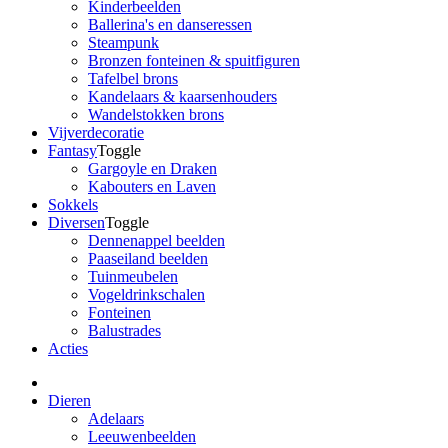
Kinderbeelden
Ballerina's en danseressen
Steampunk
Bronzen fonteinen & spuitfiguren
Tafelbel brons
Kandelaars & kaarsenhouders
Wandelstokken brons
Vijverdecoratie
Fantasy
Toggle
Gargoyle en Draken
Kabouters en Laven
Sokkels
Diversen
Toggle
Dennenappel beelden
Paaseiland beelden
Tuinmeubelen
Vogeldrinkschalen
Fonteinen
Balustrades
Acties
Dieren
Adelaars
Leeuwenbeelden