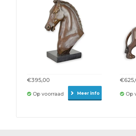
€395,00
€625
Meer info
Op voorraad
Op 