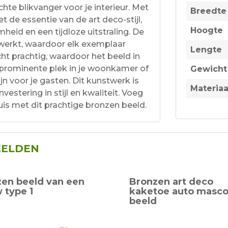
chte blikvanger voor je interieur. Met
Breedte
et de essentie van de art deco-stijl,
Hoogte
heid en een tijdloze uitstraling. De
ewerkt, waardoor elk exemplaar
Lengte
cht prachtig, waardoor het beeld in
n prominente plek in je woonkamer of
Gewicht
n voor je gasten. Dit kunstwerk is
Materiaa
vestering in stijl en kwaliteit. Voeg
uis met dit prachtige bronzen beeld.
EELDEN
en beeld van een
Bronzen art deco
 type 1
kaketoe auto masco
beeld