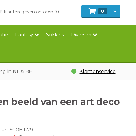
0
Klanten geven ons een 9.6
atie
Fantasy
Sokkels
Diversen
ing in NL & BE
Klantenservice
n beeld van een art deco
mer:
500BJ-79