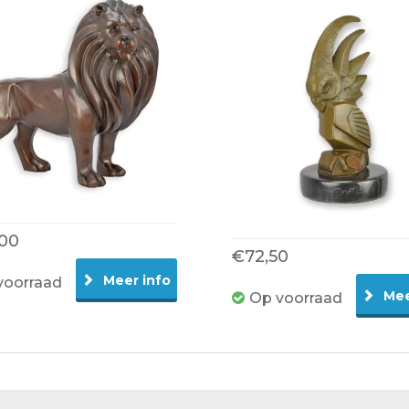
,00
€72,50
Meer info
voorraad
Mee
Op voorraad