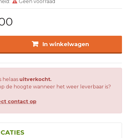
heid:
Geen voorraad
,00
In winkelwagen
is helaas
uitverkocht.
 op de hoogte wanneer het weer leverbaar is?
ct contact op
ICATIES