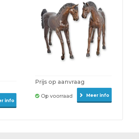
Prijs op aanvraag
Meer info
Op voorraad
r info