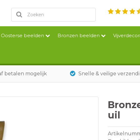
Oosterse beelden
Bronzen beelden
Vijverdecor
f betalen mogelijk
Snelle & veilige verzend
Bronze
uil
Artikelnum