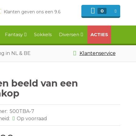
0
Klanten geven ons een 9.6
Fantasy
Sokkels
Diversen
ACTIES
ng in NL & BE
Klantenservice
n beeld van een
nkop
mer:
500TBA-7
heid:
Op voorraad