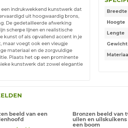
, een indrukwekkend kunstwerk dat
Breedte
vervaardigd uit hoogwaardig brons,
Hoogte
ng. De gedetailleerde afwerking
jn scherpe lijnen en realistische
Lengte
 kunst of als opvallend accent in je
uit, maar voegt ook een vleugje
Gewicht
vige materiaal en de zorgvuldige
Materiaa
ditie. Plaats het op een prominente
unieke kunstwerk dat zowel elegantie
EELDEN
en beeld van een
Bronzen beeld van 
denhoofd
uilen en uilskuikens
een boom