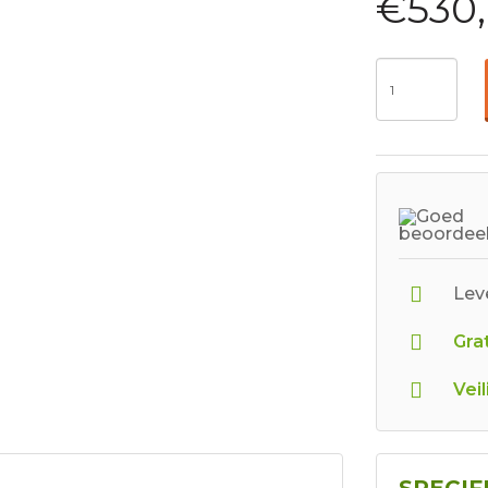
€530
Leve
Grat
Veil
SPECIF