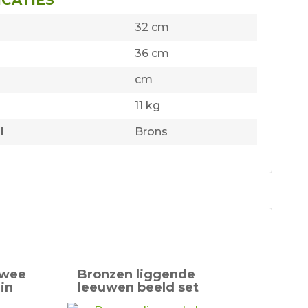
32 cm
36 cm
cm
11 kg
l
Brons
twee
Bronzen liggende
 in
leeuwen beeld set