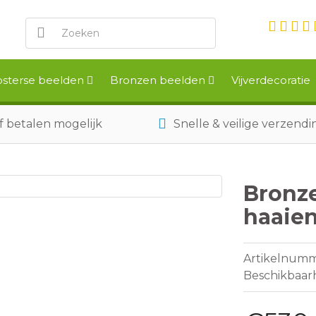
sterse beelden
Bronzen beelden
Vijverdecoratie
f betalen mogelijk
Snelle & veilige verzendi
Bronze
haaie
Artikelnum
Beschikbaar