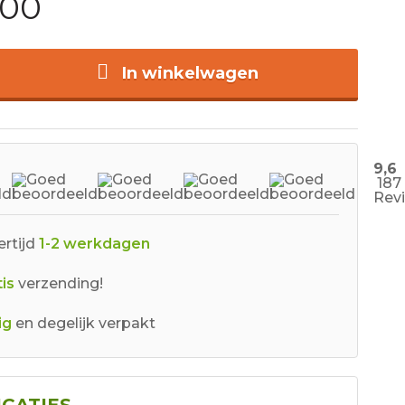
,00
In winkelwagen
9,6
187
Rev
rtijd
1-2 werkdagen
is
verzending!
ig
en degelijk verpakt
ICATIES