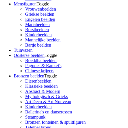
Mensfiguren
Toggle
Vrouwenbeelden
Griekse beelden
Engelen beelden
Mariabeelden
Borstbeelden
Kinderbeelden
Mannelijke beelden
Bartje beelden
Tuinvazen
Oosterse beelden
Toggle
Boeddha beelden
Pagodes & Rankei's
Chinese krijgers
Bronzen beelden
Toggle
Dierenbeelden
Klassieke beelden
Abstract & Modern
Mythologisch & Grieks
Art Deco & Art Nouveau
Kinderbeelden
Ballerina's en danseressen
Steampunk
Bronzen fonteinen & spuitfiguren
Tafelbel brons