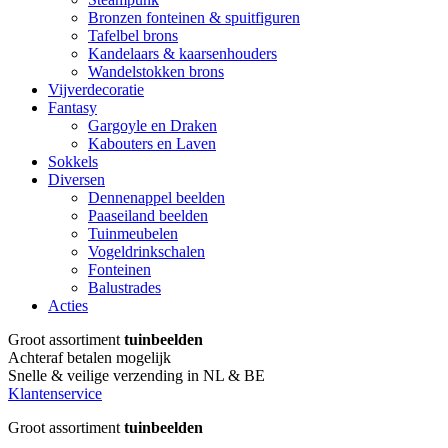
Bronzen fonteinen & spuitfiguren
Tafelbel brons
Kandelaars & kaarsenhouders
Wandelstokken brons
Vijverdecoratie
Fantasy
Gargoyle en Draken
Kabouters en Laven
Sokkels
Diversen
Dennenappel beelden
Paaseiland beelden
Tuinmeubelen
Vogeldrinkschalen
Fonteinen
Balustrades
Acties
Groot assortiment
tuinbeelden
Achteraf betalen mogelijk
Snelle & veilige verzending in NL & BE
Klantenservice
Groot assortiment
tuinbeelden