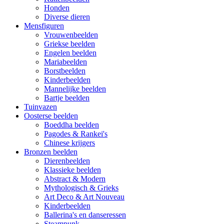
Honden
Diverse dieren
Mensfiguren
Vrouwenbeelden
Griekse beelden
Engelen beelden
Mariabeelden
Borstbeelden
Kinderbeelden
Mannelijke beelden
Bartje beelden
Tuinvazen
Oosterse beelden
Boeddha beelden
Pagodes & Rankei's
Chinese krijgers
Bronzen beelden
Dierenbeelden
Klassieke beelden
Abstract & Modern
Mythologisch & Grieks
Art Deco & Art Nouveau
Kinderbeelden
Ballerina's en danseressen
Steampunk