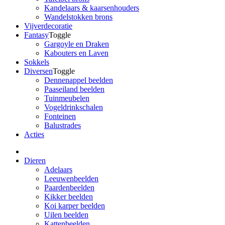
Kandelaars & kaarsenhouders
Wandelstokken brons
Vijverdecoratie
Fantasy
Toggle
Gargoyle en Draken
Kabouters en Laven
Sokkels
Diversen
Toggle
Dennenappel beelden
Paaseiland beelden
Tuinmeubelen
Vogeldrinkschalen
Fonteinen
Balustrades
Acties
Dieren
Adelaars
Leeuwenbeelden
Paardenbeelden
Kikker beelden
Koi karper beelden
Uilen beelden
Kattenbeelden