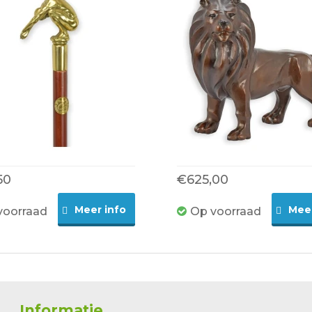
50
€625,00
Meer info
Meer
voorraad
Op voorraad
Informatie