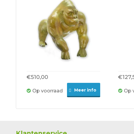
€510,00
€127,
Meer info
Op voorraad
Op 
Klantenservice