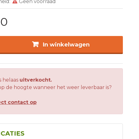
heid:
Geen voorraad
00
In winkelwagen
is helaas
uitverkocht.
 op de hoogte wanneer het weer leverbaar is?
ct contact op
ICATIES