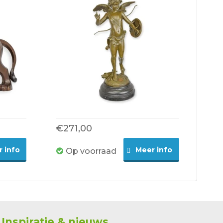
€271,00
 info
Meer info
Op voorraad
Inspiratie & nieuws