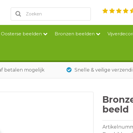
Oosterse beelden
Bronzen beelden
Vijverdecor
f betalen mogelijk
Snelle & veilige verzend
Bronze
beeld
Artikelnum