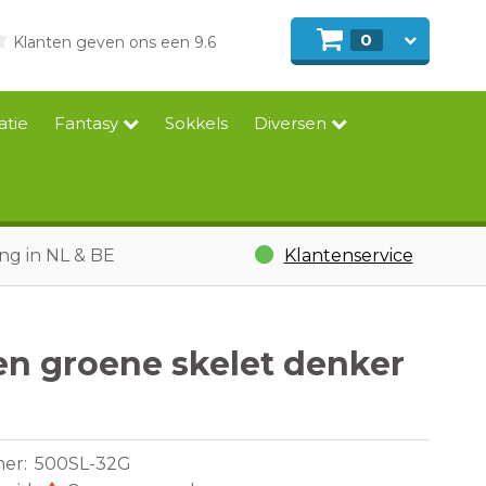
0
Klanten geven ons een 9.6
atie
Fantasy
Sokkels
Diversen
ing in NL & BE
Klantenservice
n groene skelet denker
mer:
500SL-32G