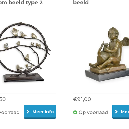
om beeld type 2
beeld
50
€91,00
Meer info
Mee
voorraad
Op voorraad