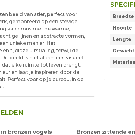
SPECIF
n beeld van stier, perfect voor
Breedte
erk, gemonteerd op een stevige
Hoogte
ling van brons met de warme,
krachtige lijnen en abstracte vormen,
Lengte
een unieke manier. Het
tijdloze uitstraling, terwijl de
Gewicht
Dit beeld is niet alleen een visueel
Materiaa
at elke ruimte tot leven brengt.
rieur en laat je inspireren door de
t. Perfect voor op je bureau, in de
or.
EELDEN
rn bronzen vogels
Bronzen zittende e