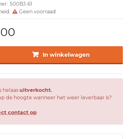
mer:
500BJ-61
heid:
Geen voorraad
,00
In winkelwagen
is helaas
uitverkocht.
 op de hoogte wanneer het weer leverbaar is?
ct contact op