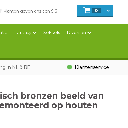
0
Klanten geven ons een 9.6
atie
Fantasy
Sokkels
Diversen
ing in NL & BE
Klantenservice
isch bronzen beeld van
gemonteerd op houten