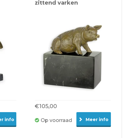
zittend varken
€105,00
r info
Meer info
Op voorraad