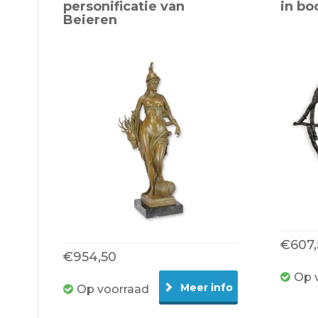
personificatie van
in bo
Beieren
€607,
€954,50
Op 
Meer info
Op voorraad