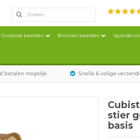
Oosterse beelden
Bronzen beelden
Vijverdecor
f betalen mogelijk
Snelle & veilige verzend
Cubist
stier 
basis