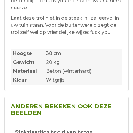
beton blijft de fuck you trol staan, waar u hem
neerzet.
Laat deze trol niet in de steek, hij zal eervol in
uw tuin staan. Voor de buitenwereld zegt de
trol zelf wel op vriendelijke wijze: fuck you.
Hoogte
38 cm
Gewicht
20 kg
Materiaal
Beton (winterhard)
Kleur
Witgrijs
ANDEREN BEKEKEN OOK DEZE
BEELDEN
Stokstaartjes beeld van beton