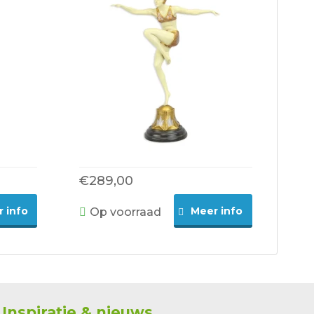
€289,00
 info
Meer info
Op voorraad
Inspiratie & nieuws