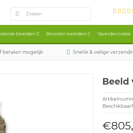
sterse beelden
Bronzen beelden
Vijverdecoratie
f betalen mogelijk
Snelle & veilige verzendi
Beeld 
Artikelnum
Beschikbaar
€805