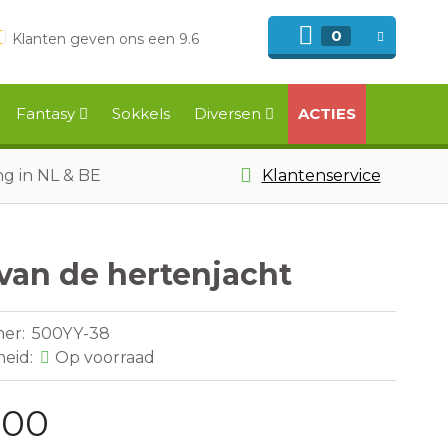
0
Klanten geven ons een 9.6
Fantasy
Sokkels
Diversen
ACTIES
ng in NL & BE
Klantenservice
van de hertenjacht
mer:
500YY-38
heid:
Op voorraad
,00