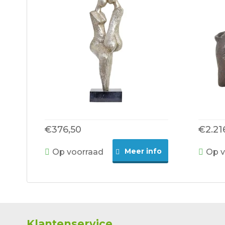
€376,50
€2.21
Meer info
Op voorraad
Op v
Klantenservice