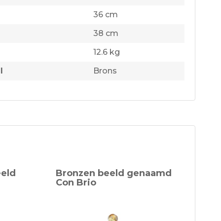
36 cm
38 cm
12.6 kg
l
Brons
eeld
Bronzen beeld genaamd
Con Brio