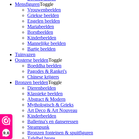
Mensfiguren
Toggle
Vrouwenbeelden
Griekse beelden
Engelen beelden
Mariabeelden
Borstbeelden
Kinderbeelden
Mannelijke beelden
Bartje beelden
Tuinvazen
Oosterse beelden
Toggle
Boeddha beelden
Pagodes & Rankei's
Chinese krijgers
Bronzen beelden
Toggle
Dierenbeelden
Klassieke beelden
Abstract & Modern
Mythologisch & Grieks
Art Deco & Art Nouveau
Kinderbeelden
Ballerina's en danseressen
Steampunk
Bronzen fonteinen & spuitfiguren
9,6
Tafelbel brons