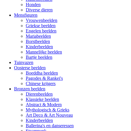
Honden
Diverse dieren
Mensfiguren
Vrouwenbeelden
Griekse beelden
Engelen beelden
Mariabeelden
Borstbeelden
Kinderbeelden
Mannelijke beelden
Bartje beelden
Tuinvazen
Oosterse beelden
Boeddha beelden
Pagodes & Rankei's
Chinese krijgers
Bronzen beelden
Dierenbeelden
Klassieke beelden
Abstract & Modern
Mythologisch & Grieks
Art Deco & Art Nouveau
Kinderbeelden
Ballerina's en danseressen
Steampunk