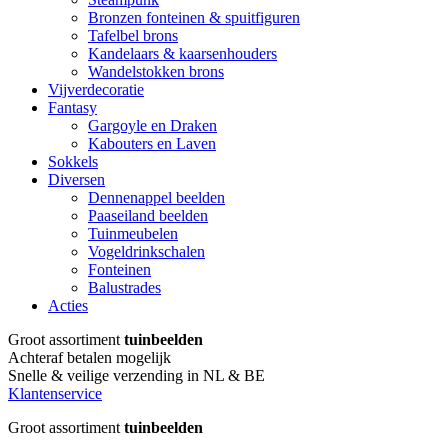
Bronzen fonteinen & spuitfiguren
Tafelbel brons
Kandelaars & kaarsenhouders
Wandelstokken brons
Vijverdecoratie
Fantasy
Gargoyle en Draken
Kabouters en Laven
Sokkels
Diversen
Dennenappel beelden
Paaseiland beelden
Tuinmeubelen
Vogeldrinkschalen
Fonteinen
Balustrades
Acties
Groot assortiment
tuinbeelden
Achteraf betalen mogelijk
Snelle & veilige verzending in NL & BE
Klantenservice
Groot assortiment
tuinbeelden