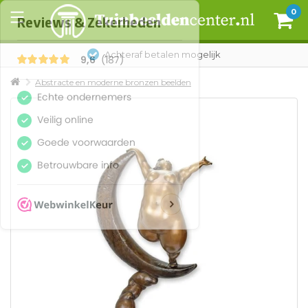
0
Achteraf betalen mogelijk
Abstracte en moderne bronzen beelden