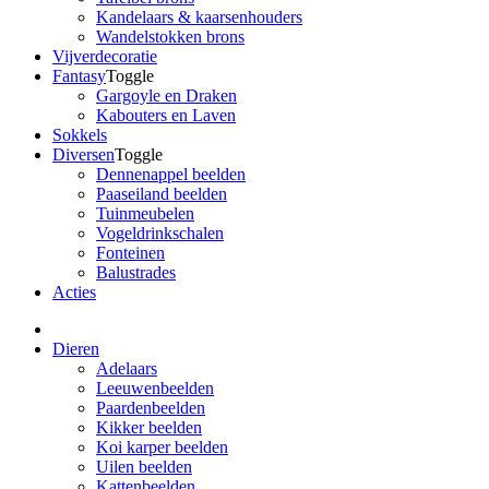
Kandelaars & kaarsenhouders
Wandelstokken brons
Vijverdecoratie
Fantasy
Toggle
Gargoyle en Draken
Kabouters en Laven
Sokkels
Diversen
Toggle
Dennenappel beelden
Paaseiland beelden
Tuinmeubelen
Vogeldrinkschalen
Fonteinen
Balustrades
Acties
Dieren
Adelaars
Leeuwenbeelden
Paardenbeelden
Kikker beelden
Koi karper beelden
Uilen beelden
Kattenbeelden