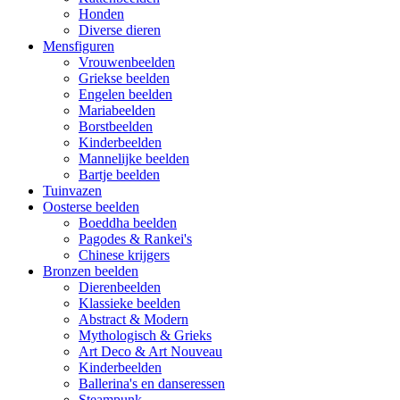
Honden
Diverse dieren
Mensfiguren
Vrouwenbeelden
Griekse beelden
Engelen beelden
Mariabeelden
Borstbeelden
Kinderbeelden
Mannelijke beelden
Bartje beelden
Tuinvazen
Oosterse beelden
Boeddha beelden
Pagodes & Rankei's
Chinese krijgers
Bronzen beelden
Dierenbeelden
Klassieke beelden
Abstract & Modern
Mythologisch & Grieks
Art Deco & Art Nouveau
Kinderbeelden
Ballerina's en danseressen
Steampunk