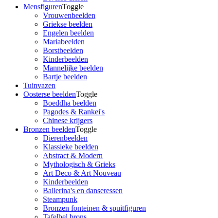
Mensfiguren
Toggle
Vrouwenbeelden
Griekse beelden
Engelen beelden
Mariabeelden
Borstbeelden
Kinderbeelden
Mannelijke beelden
Bartje beelden
Tuinvazen
Oosterse beelden
Toggle
Boeddha beelden
Pagodes & Rankei's
Chinese krijgers
Bronzen beelden
Toggle
Dierenbeelden
Klassieke beelden
Abstract & Modern
Mythologisch & Grieks
Art Deco & Art Nouveau
Kinderbeelden
Ballerina's en danseressen
Steampunk
Bronzen fonteinen & spuitfiguren
Tafelbel brons