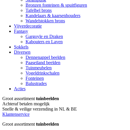
Bronzen fonteinen & spuitfiguren
Tafelbel brons
Kandelaars & kaarsenhouders
Wandelstokken brons
Vijverdecoratie
Fantasy
Gargoyle en Draken
Kabouters en Laven
Sokkels
Diversen
Dennenappel beelden
Paaseiland beelden
Tuinmeubelen
Vogeldrinkschalen
Fonteinen
Balustrades
Acties
Groot assortiment
tuinbeelden
Achteraf betalen mogelijk
Snelle & veilige verzending in NL & BE
Klantenservice
Groot assortiment
tuinbeelden