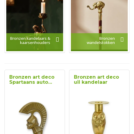
Bronzen kandelaars &
Bronzen
kaarsenhouders
wandelstokken
Bronzen art deco
Bronzen art deco
Spartaans auto
uil kandelaar
mascotte beeld