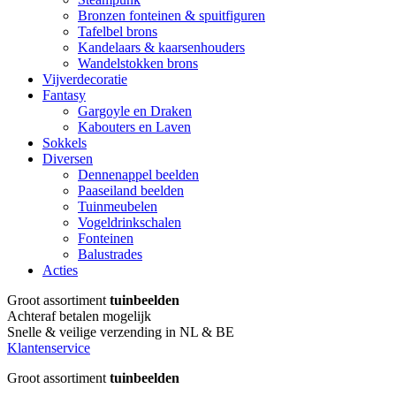
Bronzen fonteinen & spuitfiguren
Tafelbel brons
Kandelaars & kaarsenhouders
Wandelstokken brons
Vijverdecoratie
Fantasy
Gargoyle en Draken
Kabouters en Laven
Sokkels
Diversen
Dennenappel beelden
Paaseiland beelden
Tuinmeubelen
Vogeldrinkschalen
Fonteinen
Balustrades
Acties
Groot assortiment
tuinbeelden
Achteraf betalen mogelijk
Snelle & veilige verzending in NL & BE
Klantenservice
Groot assortiment
tuinbeelden