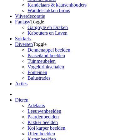
Kandelaars & kaarsenhouders
Wandelstokken brons
Vijverdecoratie
Fantasy
Toggle
Gargoyle en Draken
Kabouters en Laven
Sokkels
Diversen
Toggle
Dennenappel beelden
Paaseiland beelden
Tuinmeubelen
Vogeldrinkschalen
Fonteinen
Balustrades
Acties
Dieren
Adelaars
Leeuwenbeelden
Paardenbeelden
Kikker beelden
Koi karper beelden
Uilen beelden
Kattenbeelden