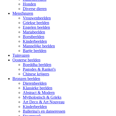
Honden
Diverse dieren
Mensfiguren
Vrouwenbeelden
Griekse beelden
Engelen beelden
Mariabeelden
Borstbeelden
Kinderbeelden
Mannelijke beelden
Bartje beelden
Tuinvazen
Oosterse beelden
Boeddha beelden
Pagodes & Rankei's
Chinese krijgers
Bronzen beelden
Dierenbeelden
Klassieke beelden
Abstract & Modern
Mythologisch & Grieks
Art Deco & Art Nouveau
Kinderbeelden
Ballerina's en danseressen
Steampunk