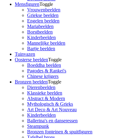
Mensfiguren
Toggle
Vrouwenbeelden
Griekse beelden
Engelen beelden
Mariabeelden
Borstbeelden
Kinderbeelden
Mannelijke beelden
Bartje beelden
Tuinvazen
Oosterse beelden
Toggle
Boeddha beelden
Pagodes & Rankei's
Chinese krijgers
Bronzen beelden
Toggle
Dierenbeelden
Klassieke beelden
Abstract & Modern
Mythologisch & Grieks
Art Deco & Art Nouveau
Kinderbeelden
Ballerina's en danseressen
Steampunk
Bronzen fonteinen & spuitfiguren
Tafelbel brons